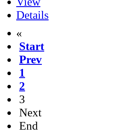
View
Details
«
Start
Prev
1
2
3
Next
End