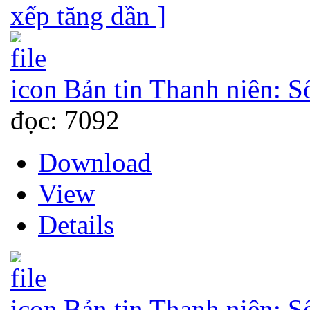
xếp tăng dần ]
Bản tin Thanh niên: S
đọc: 7092
Download
View
Details
Bản tin Thanh niên: S