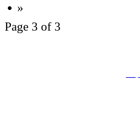
»
Page 3 of 3
THƯ VIỆN QUỐC GIA VIỆT N
Cửa Nam – T.p Hà Nội, điện th
info
Website:
htt