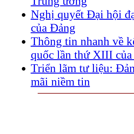
Trung ương
Nghị quyết Đại hội đạ
của Đảng
Thông tin nhanh về kế
quốc lần thứ XIII củ
Triển lãm tư liệu: Đ
mãi niềm tin
THƯ VIỆN QUỐC GIA VIỆT N
Cửa Nam – T.p Hà Nội, điện th