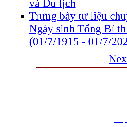
và Du lịch
Trưng bày tư liệu ch
Ngày sinh Tổng Bí t
(01/7/1915 - 01/7/20
Nex
THƯ VIỆN QUỐC GIA VIỆT N
Cửa Nam – T.p Hà Nội, điện th
info
Website:
htt