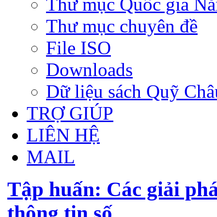
Thư mục Quốc gia N
Thư mục chuyên đề
File ISO
Downloads
Dữ liệu sách Quỹ Ch
TRỢ GIÚP
LIÊN HỆ
MAIL
Tập huấn: Các giải ph
thông tin số