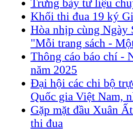
Trưng bày tư liệu ch
Khối thi đua 19 ký G
Hòa nhịp cùng Ngày 
"Mỗi trang sách - Mộ
Thông cáo báo chí - 
năm 2025
Đại hội các chi bộ tr
Quốc gia Việt Nam, 
Gặp mặt đầu Xuân Ất
thi đua