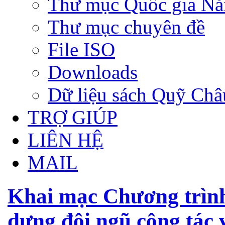
Thư mục Quốc gia N
Thư mục chuyên đề
File ISO
Downloads
Dữ liệu sách Quỹ Ch
TRỢ GIÚP
LIÊN HỆ
MAIL
Khai mạc Chương trình
dựng đội ngũ cộng tác v