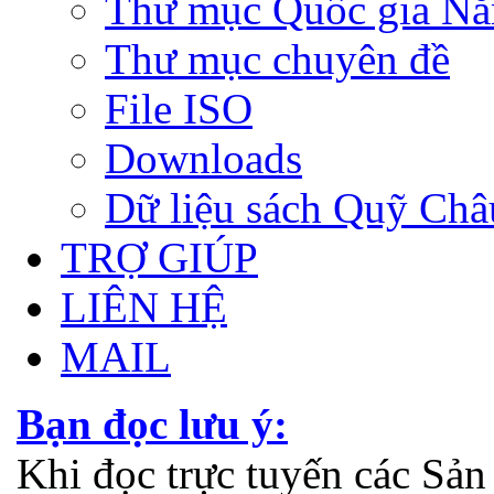
Thư mục Quốc gia N
Thư mục chuyên đề
File ISO
Downloads
Dữ liệu sách Quỹ Ch
TRỢ GIÚP
LIÊN HỆ
MAIL
Bạn đọc lưu ý:
Khi đọc trực tuyến các Sả