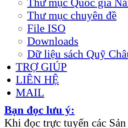
Thư mục Quốc gia N
Thư mục chuyên đề
File ISO
Downloads
Dữ liệu sách Quỹ Ch
TRỢ GIÚP
LIÊN HỆ
MAIL
Bạn đọc lưu ý:
Khi đọc trực tuyến các Sả