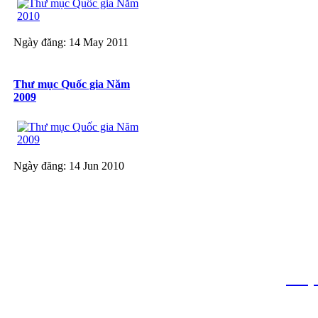
Ngày đăng: 14 May 2011
Thư mục Quốc gia Năm
2009
Ngày đăng: 14 Jun 2010
THƯ VIỆN QUỐC GIA VIỆT N
Cửa Nam – T.p Hà Nội, điện th
info
Website:
htt