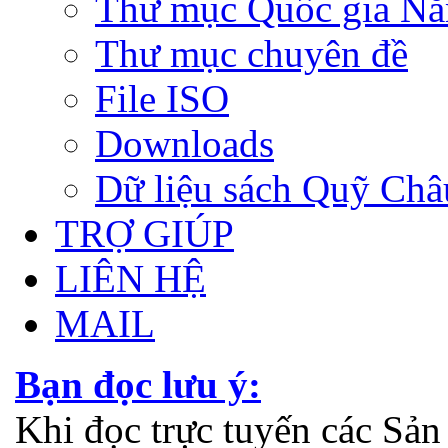
Thư mục Quốc gia N
Thư mục chuyên đề
File ISO
Downloads
Dữ liệu sách Quỹ Ch
TRỢ GIÚP
LIÊN HỆ
MAIL
Bạn đọc lưu ý:
Khi đọc trực tuyến các Sả