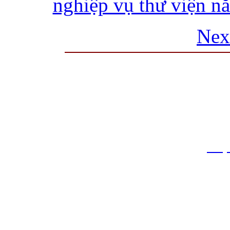
nghiệp vụ thư viện n
Nex
THƯ VIỆN QUỐC GIA VIỆT N
Cửa Nam – T.p Hà Nội, điện th
info
Website:
htt