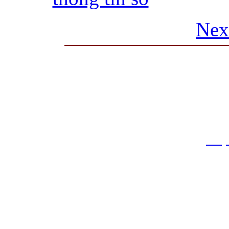
Nex
THƯ VIỆN QUỐC GIA VIỆT N
Cửa Nam – T.p Hà Nội, điện th
info
Website:
htt