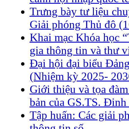
Trưng bày tư liệu ch
Giải phóng Thủ đô (1
Khai mạc Khóa học “T
gia thông tin và thư v
Đại hội đại biểu Đảng
(Nhiệm kỳ 2025- 203
Giới thiệu và tọa đàm
bản của GS.TS. Đinh
Tập huấn: Các giải p
thông tin số