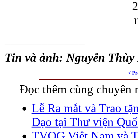
_____________
Tin và ảnh: Nguyễn Thùy
< Pr
Đọc thêm cùng chuyên 
Lễ Ra mắt và Trao tặ
Đạo tại Thư viện Quố
TVQG Việt Nam và T