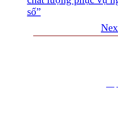
số”
Nex
THƯ VIỆN QUỐC GIA VIỆT N
Cửa Nam – T.p Hà Nội, điện th
info
Website:
htt