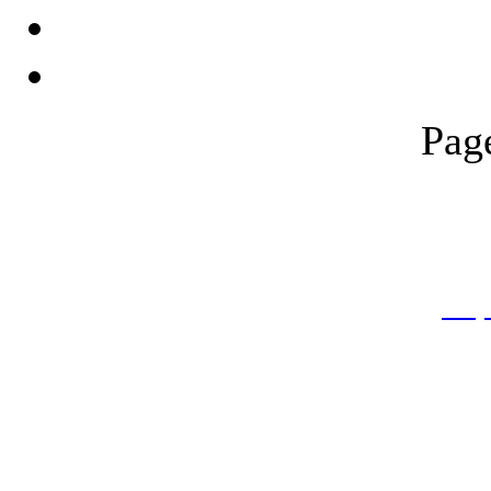
Pag
THƯ VIỆN QUỐC GIA VIỆT N
Cửa Nam – T.p Hà Nội, điện th
info
Website:
htt