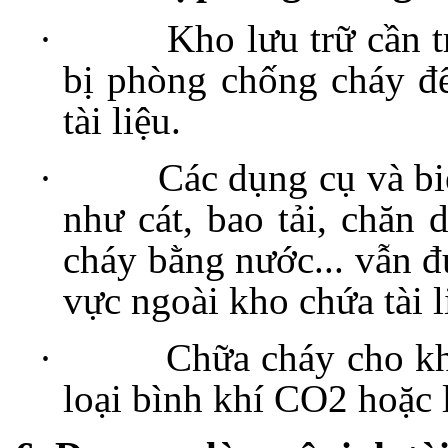
·
Kho lưu trữ cần t
bị phòng chống cháy để
tài liệu.
·
Các dụng cụ và b
như cát, bao tải, chăn 
cháy bằng nước... vẫn 
vực ngoài kho chứa tài l
·
Chữa cháy cho kh
loại bình khí CO2 hoặc l