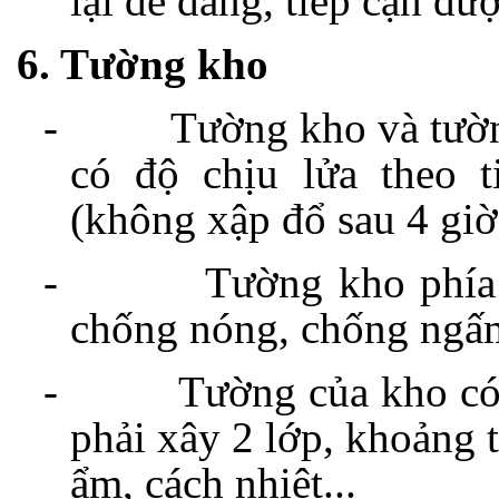
lại dễ dàng, tiếp cận đư
6. Tường kho
-
Tường kho và tườn
có độ chịu lửa theo 
(không xập đổ sau 4 giờ
-
Tường kho phía 
chống nóng, chống ngấ
-
Tường của kho có
phải xây 2 lớp, khoảng t
ẩm, cách nhiệt...