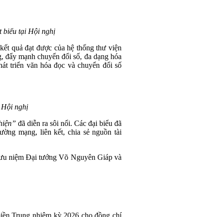
biểu tại Hội nghị
 kết quả đạt được của hệ thống thư viện
g, đẩy mạnh chuyển đổi số, đa dạng hóa
át triển văn hóa đọc và chuyển đổi số
 Hội nghị
hiện”
đã diễn ra sôi nổi. Các đại biểu đã
ường mạng, liên kết, chia sẻ nguồn tài
à lưu niệm Đại tướng Võ Nguyên Giáp và
 miền Trung nhiệm kỳ 2026 cho đồng chí