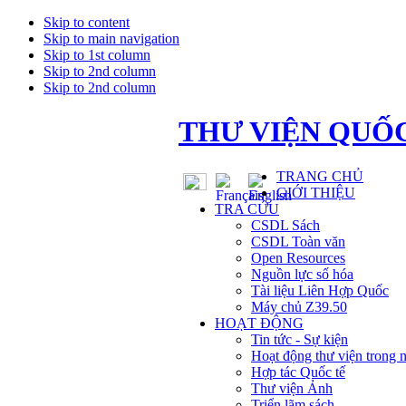
Skip to content
Skip to main navigation
Skip to 1st column
Skip to 2nd column
Skip to 2nd column
THƯ VIỆN QUỐC
TRANG CHỦ
GIỚI THIỆU
TRA CỨU
CSDL Sách
CSDL Toàn văn
Open Resources
Nguồn lực số hóa
Tài liệu Liên Hợp Quốc
Máy chủ Z39.50
HOẠT ĐỘNG
Tin tức - Sự kiện
Hoạt động thư viện trong 
Hợp tác Quốc tế
Thư viện Ảnh
Triển lãm sách