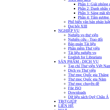
Phần 1: Giải phóng 
Phần 2: Danh nhân 
Phần 3: Sáng mãi tê
Phần 4: Tấm gương 
Phổ biến văn bản pháp luậ
Đại hội XIII
NGHIỆP VỤ
Nghiệp vụ thư viện
Nghiên cứu - Trao đổi
Bảo quản Tài liệu
Phần mềm Thư viện
Tài liệu nghiệp vụ
English for Librarians
SẢN PHẨM - DỊCH VỤ
Tạp chí Thư viện Việt Na
Dịch vụ Thư viện
Thư mục Quốc gia Tháng
Thư mục Quốc gia Năm
Thư mục chuyên đề
File ISO
Downloads
Dữ liệu sách Quỹ Châu Á
TRỢ GIÚP
LIÊN HỆ