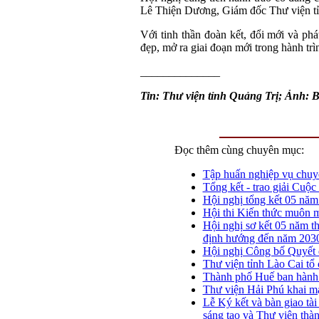
Lê Thiện Dương, Giám đốc Thư viện t
Với tinh thần đoàn kết, đổi mới và ph
đẹp, mở ra giai đoạn mới trong hành trì
______________
Tin: Thư viện tỉnh Quảng Trị; Ảnh: 
Đọc thêm cùng chuyên mục:
Tập huấn nghiệp vụ chuyể
Tổng kết - trao giải Cuộc
Hội nghị tổng kết 05 năm 
Hội thi Kiến thức muôn m
Hội nghị sơ kết 05 năm 
định hướng đến năm 203
Hội nghị Công bố Quyết 
Thư viện tỉnh Lào Cai tổ
Thành phố Huế ban hành k
Thư viện Hải Phú khai mạ
Lễ Ký kết và bàn giao tà
sáng tạo và Thư viện thà