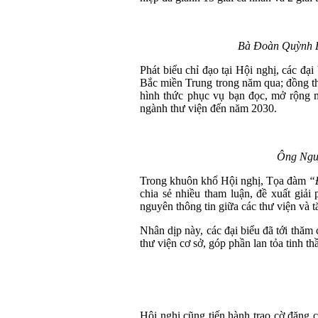
Bà Đoàn Quỳnh Du
Phát biểu chỉ đạo tại Hội nghị, các đạ
Bắc miền Trung trong năm qua; đồng th
hình thức phục vụ bạn đọc, mở rộng m
ngành thư viện đến năm 2030.
Ông Nguy
Trong khuôn khổ Hội nghị, Tọa đàm
“
chia sẻ nhiều tham luận, đề xuất giải
nguyên thông tin giữa các thư viện và 
Nhân dịp này, các đại biểu đã tới thă
thư viện cơ sở, góp phần lan tỏa tinh t
Hội nghị cũng tiến hành trao cờ đăng 