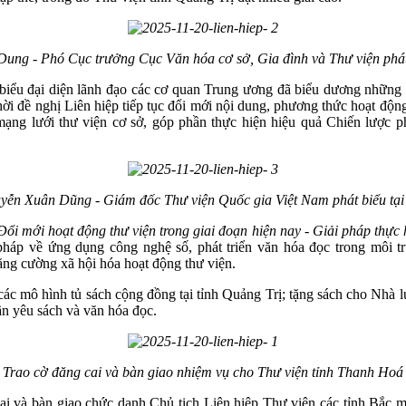
ng - Phó Cục trưởng Cục Văn hóa cơ sở, Gia đình và Thư viện phát 
i biểu đại diện lãnh đạo các cơ quan Trung ương đã biểu dương những
ời đề nghị Liên hiệp tiếp tục đổi mới nội dung, phương thức hoạt độn
ạng lưới thư viện cơ sở, góp phần thực hiện hiệu quả Chiến lược ph
ễn Xuân Dũng - Giám đốc Thư viện Quốc gia Việt Nam phát biểu tại
Đổi mới hoạt động thư viện trong giai đoạn hiện nay - Giải pháp thực 
 pháp về ứng dụng công nghệ số, phát triển văn hóa đọc trong môi tr
tăng cường xã hội hóa hoạt động thư viện.
m các mô hình tủ sách cộng đồng tại tỉnh Quảng Trị; tặng sách cho Nh
hần yêu sách và văn hóa đọc.
Trao cờ đăng cai và bàn giao nhiệm vụ cho Thư viện tỉnh Thanh Hoá
cai và bàn giao chức danh Chủ tịch Liên hiệp Thư viện các tỉnh Bắc