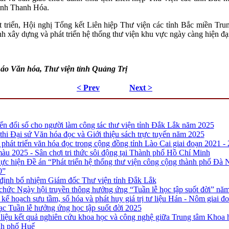
ỉnh Thanh Hóa.
át triển, Hội nghị Tổng kết Liên hiệp Thư viện các tỉnh Bắc miền Tru
nh xây dựng và phát triển hệ thống thư viện khu vực ngày càng hiện đại
Báo Văn hóa, Thư viện tỉnh Quảng Trị
< Prev
Next >
n đổi số cho người làm công tác thư viện tỉnh Đắk Lắk năm 2025
 thi Đại sứ Văn hóa đọc và Giới thiệu sách trực tuyến năm 2025
phát triển văn hóa đọc trong cộng đồng tỉnh Lào Cai giai đoạn 2021 -
àu 2025 - Sân chơi tri thức sôi động tại Thành phố Hồ Chí Minh
thực hiện Đề án “Phát triển hệ thống thư viện công cộng thành phố Đà 
0”
định bổ nhiệm Giám đốc Thư viện tỉnh Đắk Lắk
 chức Ngày hội truyền thông hưởng ứng “Tuần lễ học tập suốt đời” nă
ế hoạch sưu tầm, số hóa và phát huy giá trị tư liệu Hán - Nôm giai đ
c Tuần lễ hưởng ứng học tập suốt đời 2025
i liệu kết quả nghiên cứu khoa học và công nghệ giữa Trung tâm Khoa
nh phố Huế