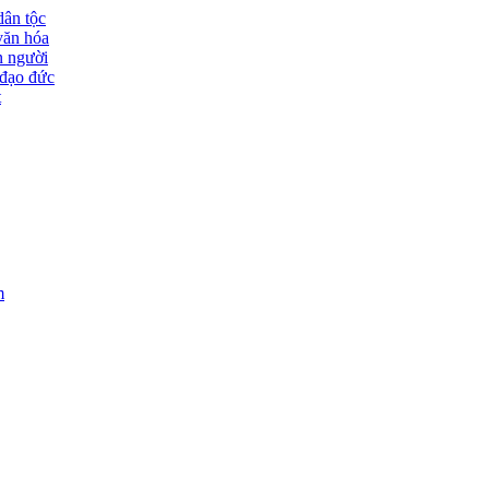
dân tộc
văn hóa
n người
đạo đức
t
m