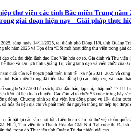
hiệp thư viện các tỉnh Bắc miền Trung năm
rong giai đoạn hiện nay - Giải pháp thực hi
2025, sáng ngày 14/11/2025, tại thành phố Đồng Hới, tỉnh Quảng Trị,
g tác năm 2025 và Tọa đàm “Đổi mới hoạt động thư viện trong giai đo
ỉ đạo của đại diện lãnh đạo Cục Văn hóa cơ sở, Gia đình và Thư viện
ể thao và Du lịch tỉnh Quảng Trị, cùng lãnh đạo và viên chức của 05 t
năm cuối của Kế hoạch phát triển kinh tế - xã hội 2021–2025 và cũng l
c tỉnh Bắc miền Trung đã triển khai đồng bộ các nhiệm vụ và hoàn thành
bổ sung hơn 37.500 bản sách, 452 đầu báo, tạp chí; nhập mới 17.111 biể
riệu lượt tài liệu luân chuyển. Các đơn vị tổ chức 53 cuộc trưng bày sác
 cộng đồng. Chương trình xe thư viện lưu động phục vụ 194 điểm trườn
 số hóa tài liệu địa chí và phát triển tài nguyên thông tin tiếp tục đư
ch nổi bật tại các sân chơi lớn: Liên hoan Cán bộ thư viện toàn quốc
iải Nhất, Thư viện tỉnh Thanh Hóa đạt Giải Nhì. Tại cuộc thi Đại sứ
tập thể, trong đó Thư viện tỉnh Quảng Trị đạt nhiều giải cao.