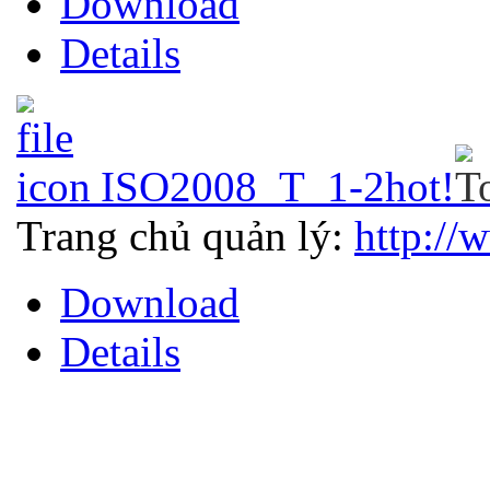
Download
Details
ISO2008_T_1-2
hot!
Trang chủ quản lý:
http://
Download
Details
THƯ VIỆN QUỐC GIA VIỆT N
Cửa Nam – T.p Hà Nội, điện th
info