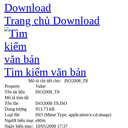
Trang chủ Download
Tìm kiếm văn bản
Mô tả chi tiết cho:
ISO2008_T8
Property
Value
Tên tài liệu
ISO2008_T8
Mô tả tóm tắt
Tên file
ISO2008-T8.ISO
Dung lượng
953.73 kB
Loại file
ISO (Mime Type: application/x-cd-image)
Người biên mục
elt0m
Ngày biên mục:
10/05/2008 17:37