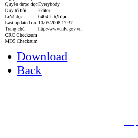
Quyền được đọc
Everybody
Duy trì bởi
Editor
Lượt đọc
6404 Lượt đọc
Last updated on
10/05/2008 17:37
Trang chủ
http://www.nlv.gov.vn
CRC Checksum
MD5 Checksum
Download
Back
THƯ VIỆN QUỐC GIA VIỆT N
Cửa Nam – T.p Hà Nội, điện th
info
Website:
htt