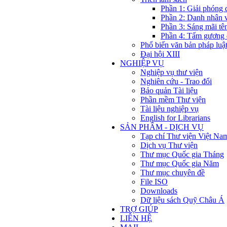
Phần 1: Giải phóng 
Phần 2: Danh nhân 
Phần 3: Sáng mãi tê
Phần 4: Tấm gương 
Phổ biến văn bản pháp luậ
Đại hội XIII
NGHIỆP VỤ
Nghiệp vụ thư viện
Nghiên cứu - Trao đổi
Bảo quản Tài liệu
Phần mềm Thư viện
Tài liệu nghiệp vụ
English for Librarians
SẢN PHẨM - DỊCH VỤ
Tạp chí Thư viện Việt Na
Dịch vụ Thư viện
Thư mục Quốc gia Tháng
Thư mục Quốc gia Năm
Thư mục chuyên đề
File ISO
Downloads
Dữ liệu sách Quỹ Châu Á
TRỢ GIÚP
LIÊN HỆ