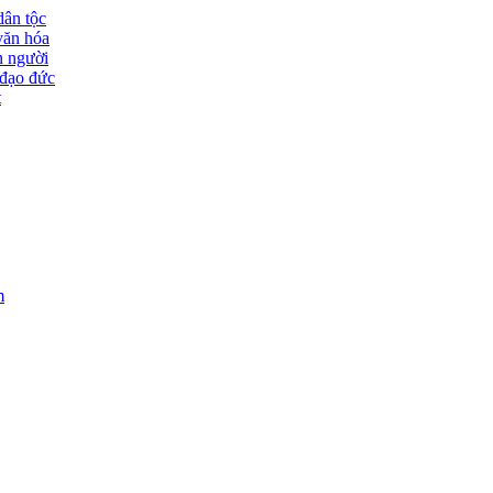
dân tộc
văn hóa
n người
đạo đức
t
m