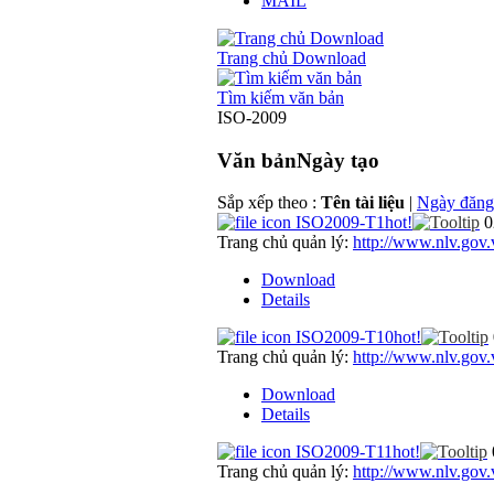
MAIL
Trang chủ Download
Tìm kiếm văn bản
ISO-2009
Văn bản
Ngày tạo
Sắp xếp theo :
Tên tài liệu
|
Ngày đăng
ISO2009-T1
hot!
0
Trang chủ quản lý:
http://www.nlv.gov.
Download
Details
ISO2009-T10
hot!
Trang chủ quản lý:
http://www.nlv.gov.
Download
Details
ISO2009-T11
hot!
Trang chủ quản lý:
http://www.nlv.gov.