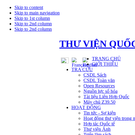
Skip to content
Skip to main navigation
Skip to 1st column
Skip to 2nd column
Skip to 2nd column
THƯ VIỆN QUỐC
TRANG CHỦ
GIỚI THIỆU
TRA CỨU
CSDL Sách
CSDL Toàn văn
Open Resources
Nguồn lực số hóa
Tài liệu Liên Hợp Quốc
Máy chủ Z39.50
HOẠT ĐỘNG
Tin tức - Sự kiện
Hoạt động thư viện trong 
Hợp tác Quốc tế
Thư viện Ảnh
Triển lãm sách