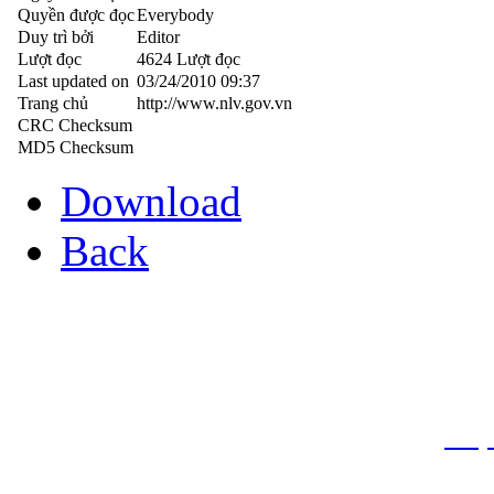
Quyền được đọc
Everybody
Duy trì bởi
Editor
Lượt đọc
4624 Lượt đọc
Last updated on
03/24/2010 09:37
Trang chủ
http://www.nlv.gov.vn
CRC Checksum
MD5 Checksum
Download
Back
THƯ VIỆN QUỐC GIA VIỆT N
Cửa Nam – T.p Hà Nội, điện th
info
Website:
htt