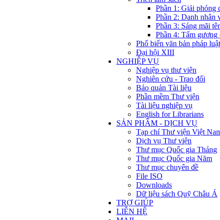
Phần 1: Giải phóng 
Phần 2: Danh nhân 
Phần 3: Sáng mãi tê
Phần 4: Tấm gương 
Phổ biến văn bản pháp luậ
Đại hội XIII
NGHIỆP VỤ
Nghiệp vụ thư viện
Nghiên cứu - Trao đổi
Bảo quản Tài liệu
Phần mềm Thư viện
Tài liệu nghiệp vụ
English for Librarians
SẢN PHẨM - DỊCH VỤ
Tạp chí Thư viện Việt Na
Dịch vụ Thư viện
Thư mục Quốc gia Tháng
Thư mục Quốc gia Năm
Thư mục chuyên đề
File ISO
Downloads
Dữ liệu sách Quỹ Châu Á
TRỢ GIÚP
LIÊN HỆ