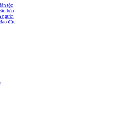
dân tộc
văn hóa
n người
đạo đức
t
m