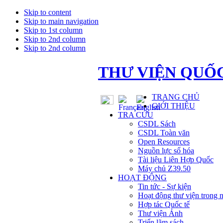
Skip to content
Skip to main navigation
Skip to 1st column
Skip to 2nd column
Skip to 2nd column
THƯ VIỆN QUỐC
TRANG CHỦ
GIỚI THIỆU
TRA CỨU
CSDL Sách
CSDL Toàn văn
Open Resources
Nguồn lực số hóa
Tài liệu Liên Hợp Quốc
Máy chủ Z39.50
HOẠT ĐỘNG
Tin tức - Sự kiện
Hoạt động thư viện trong 
Hợp tác Quốc tế
Thư viện Ảnh
Triển lãm sách