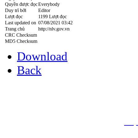
Quyền được đọc
Everybody
Duy trì bởi
Editor
Lượt đọc
1199 Lượt đọc
Last updated on
07/08/2021 03:42
Trang chủ
http://nlv.gov.vn
CRC Checksum
MD5 Checksum
Download
Back
THƯ VIỆN QUỐC GIA VIỆT N
Cửa Nam – T.p Hà Nội, điện th
info
Website:
htt