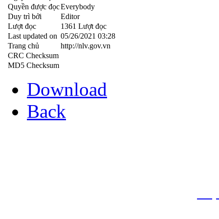
Quyền được đọc
Everybody
Duy trì bởi
Editor
Lượt đọc
1361 Lượt đọc
Last updated on
05/26/2021 03:28
Trang chủ
http://nlv.gov.vn
CRC Checksum
MD5 Checksum
Download
Back
THƯ VIỆN QUỐC GIA VIỆT N
Cửa Nam – T.p Hà Nội, điện th
info
Website:
htt