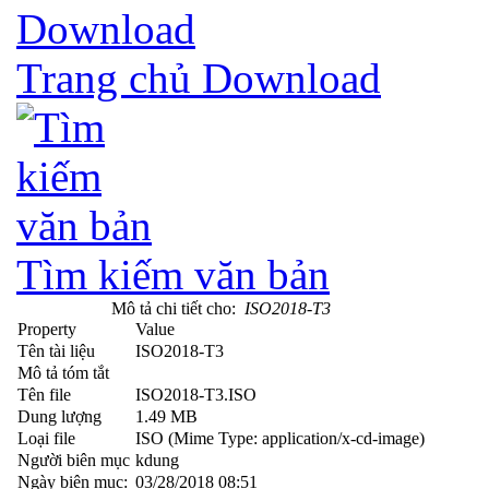
Trang chủ Download
Tìm kiếm văn bản
Mô tả chi tiết cho:
ISO2018-T3
Property
Value
Tên tài liệu
ISO2018-T3
Mô tả tóm tắt
Tên file
ISO2018-T3.ISO
Dung lượng
1.49 MB
Loại file
ISO (Mime Type: application/x-cd-image)
Người biên mục
kdung
Ngày biên mục:
03/28/2018 08:51