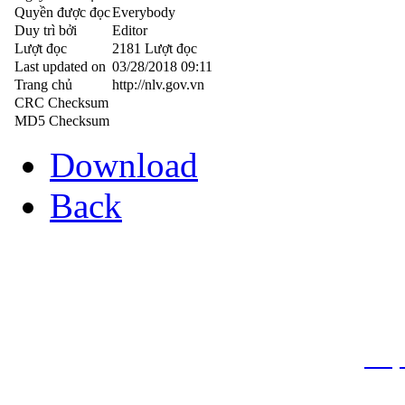
Quyền được đọc
Everybody
Duy trì bởi
Editor
Lượt đọc
2181 Lượt đọc
Last updated on
03/28/2018 09:11
Trang chủ
http://nlv.gov.vn
CRC Checksum
MD5 Checksum
Download
Back
THƯ VIỆN QUỐC GIA VIỆT N
Cửa Nam – T.p Hà Nội, điện th
info
Website:
htt