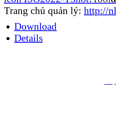
Trang chủ quản lý:
http://n
Download
Details
THƯ VIỆN QUỐC GIA VIỆT N
Cửa Nam – T.p Hà Nội, điện th
info
Website:
htt