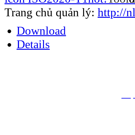
Trang chủ quản lý:
http://n
Download
Details
THƯ VIỆN QUỐC GIA VIỆT N
Cửa Nam – T.p Hà Nội, điện th
info
Website:
htt