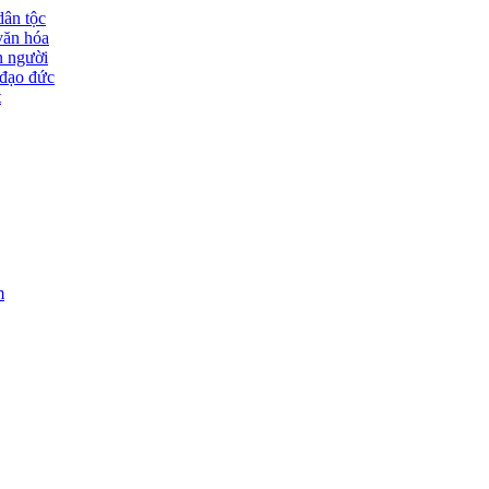
dân tộc
văn hóa
n người
đạo đức
t
m