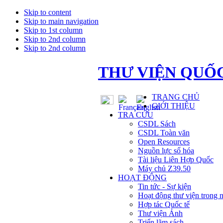
Skip to content
Skip to main navigation
Skip to 1st column
Skip to 2nd column
Skip to 2nd column
THƯ VIỆN QUỐC
TRANG CHỦ
GIỚI THIỆU
TRA CỨU
CSDL Sách
CSDL Toàn văn
Open Resources
Nguồn lực số hóa
Tài liệu Liên Hợp Quốc
Máy chủ Z39.50
HOẠT ĐỘNG
Tin tức - Sự kiện
Hoạt động thư viện trong 
Hợp tác Quốc tế
Thư viện Ảnh
Triển lãm sách