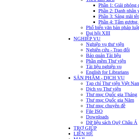
Phần 1: Giải phóng 
Phần 2: Danh nhân 
Phần 3: Sáng mãi tê
Phần 4: Tấm gương 
Phổ biến văn bản pháp luậ
Đại hội XIII
NGHIỆP VỤ
Nghiệp vụ thư viện
Nghiên cứu - Trao đổi
Bảo quản Tài liệu
Phần mềm Thư viện
Tài liệu nghiệp vụ
English for Librarians
SẢN PHẨM - DỊCH VỤ
Tạp chí Thư viện Việt Na
Dịch vụ Thư viện
Thư mục Quốc gia Tháng
Thư mục Quốc gia Năm
Thư mục chuyên đề
File ISO
Downloads
Dữ liệu sách Quỹ Châu Á
TRỢ GIÚP
LIÊN HỆ