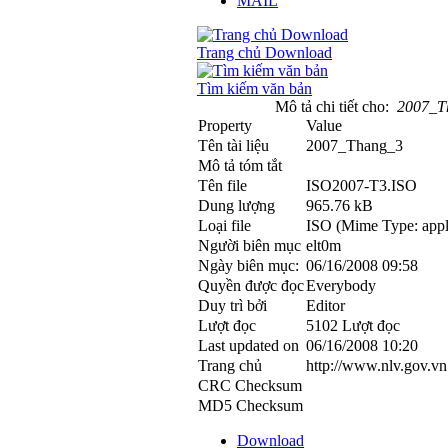
MAIL
Trang chủ Download
Tìm kiếm văn bản
Mô tả chi tiết cho:
2007_T
Property
Value
Tên tài liệu
2007_Thang_3
Mô tả tóm tắt
Tên file
ISO2007-T3.ISO
Dung lượng
965.76 kB
Loại file
ISO (Mime Type: appl
Người biên mục
elt0m
Ngày biên mục:
06/16/2008 09:58
Quyền được đọc
Everybody
Duy trì bởi
Editor
Lượt đọc
5102 Lượt đọc
Last updated on
06/16/2008 10:20
Trang chủ
http://www.nlv.gov.vn
CRC Checksum
MD5 Checksum
Download