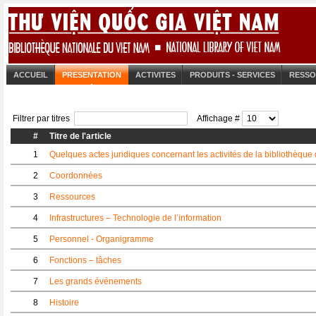
ACCUEIL
PRESENTATION
ACTIVITES
PRODUITS - SERVICES
RESSO
Filtrer par titres
Affichage #
#
Titre de l'article
1
Quelques actes juridiques concernant les activités de la bibliothèque
2
Coordonnées
3
Ressources
4
Infrastructures – Technologie de l’information
5
Personnel - Organigramme
6
Fonctions – tâches
7
Les grands événements
8
Histoire