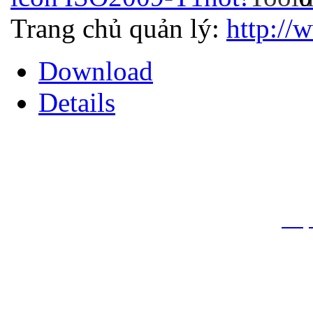
Trang chủ quản lý:
http://
Download
Details
THƯ VIỆN QUỐC GIA VIỆT N
Cửa Nam – T.p Hà Nội, điện th
info
Website:
htt